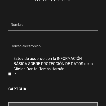
N
o
m
b
r
C
e
o
*
r
r
e
C
Estoy de acuerdo con la
INFORMACIÓN
o
o
BÁSICA SOBRE PROTECCIÓN DE DATOS
de la
e
n
Clínica Dental Tomás Hernán.
l
s
*
e
e
c
n
t
t
r
CAPTCHA
i
ó
m
n
i
i
e