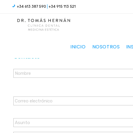
+34 613 387 590
|
+34 915 113 521
Formulario de contacto
INICIO
NOSOTROS
IN
IMPLANTES DENTALES MADRID | DR. HERNÁN
Contacto
Nombre
*
Correo
electrónico
*
Asunto
*