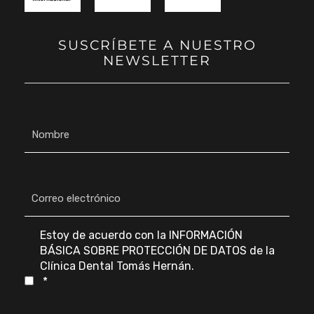
SUSCRÍBETE A NUESTRO
NEWSLETTER
N
o
m
b
r
C
e
o
*
r
r
e
C
Estoy de acuerdo con la
INFORMACIÓN
o
o
BÁSICA SOBRE PROTECCIÓN DE DATOS
de la
e
n
Clínica Dental Tomás Hernán.
l
s
*
e
e
c
n
t