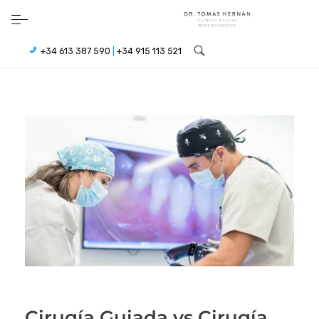
+34 613 387 590
|
+34 915 113 521
Cirugía Guiada vs Cirugía