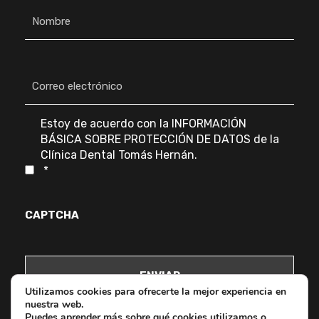
N
o
m
b
r
C
e
o
*
r
r
e
C
Estoy de acuerdo con la
INFORMACIÓN
o
o
BÁSICA SOBRE PROTECCIÓN DE DATOS
de la
e
n
Clínica Dental Tomás Hernán.
l
s
*
e
e
c
n
t
t
r
CAPTCHA
i
ó
m
n
i
i
e
c
n
o
t
Utilizamos cookies para ofrecerte la mejor experiencia en
*
o
nuestra web.
*
Puedes aprender más sobre qué cookies utilizamos o